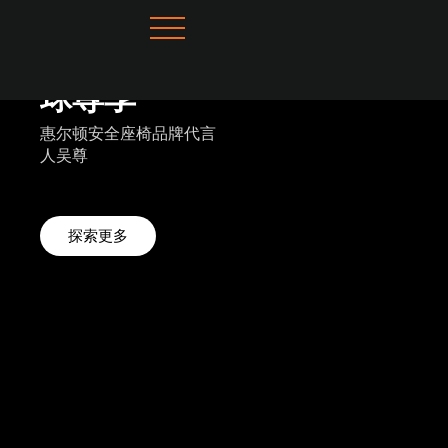
Skip
to
-
臻爱座舱 全
高端旗舰智
全
content
智能
球尊享
慧LUX
门
惠尔顿安全座椅品牌代言
全球同款 献给下一代的作
无需
人吴尊
品
更轻
，安
探索更多
探索更多