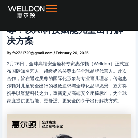
Skip
Post
to
navigation
惠尔顿安全座椅官宣代言人吴
content
尊：以AI科技赋能儿童出行解
决方案
By
fh2721729@gmail.com
/
February 26, 2025
2月26日，全球高端安全座椅专家惠尔顿（Welldon）正式宣
布国际知名艺人、超级奶爸吴尊出任全球品牌代言人。此次
合作，旨在通过吴尊的国际化形象与专业育儿理念，传递惠
尔顿对儿童安全出行的极致追求与全球化品牌愿景。双方将
携手以智慧科技之力，重新定义高端安全座椅标准，为全球
家庭提供更智能、更舒适、更安全的亲子出行解决方式。